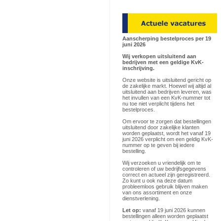
Aanscherping bestelproces per 19
juni 2026
Wij verkopen uitsluitend aan
bedrijven met een geldige KvK-
inschrijving.
Onze website is uitsluitend gericht op
de zakelijke markt. Hoewel wij altijd al
uitsluitend aan bedrijven leveren, was
het invullen van een KvK-nummer tot
nu toe niet verplicht tijdens het
bestelproces.
Om ervoor te zorgen dat bestellingen
uitsluitend door zakelijke klanten
worden geplaatst, wordt het vanaf 19
juni 2026 verplicht om een geldig KvK-
nummer op te geven bij iedere
bestelling.
Wij verzoeken u vriendelijk om te
controleren of uw bedrijfsgegevens
correct en actueel zijn geregistreerd.
Zo kunt u ook na deze datum
probleemloos gebruik blijven maken
van ons assortiment en onze
dienstverlening.
Let op:
vanaf 19 juni 2026 kunnen
bestellingen alleen worden geplaatst