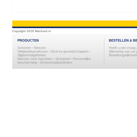
Copyright 2026 Manhard.nl
PRODUCTEN
BESTELLEN & B
Schorten
-
Messen
Heeft u een vraag
Veiligheidsproducten
-
Diverse gereedschappen
-
Aflevering van uw 
Slijpbenodigdheden
Betaalmogelijkhede
Messen voor machines
-
Schoeisel
-
Persoonlijke
bescherming
-
Schoonmaakartikelen