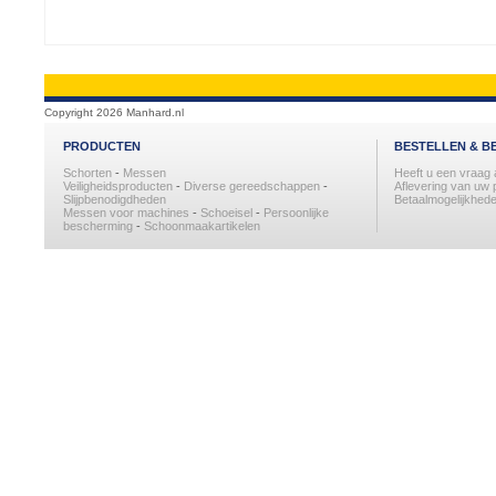
Copyright 2026 Manhard.nl
PRODUCTEN
BESTELLEN & B
Schorten
-
Messen
Heeft u een vraag
Veiligheidsproducten
-
Diverse gereedschappen
-
Aflevering van uw 
Slijpbenodigdheden
Betaalmogelijkhede
Messen voor machines
-
Schoeisel
-
Persoonlijke
bescherming
-
Schoonmaakartikelen